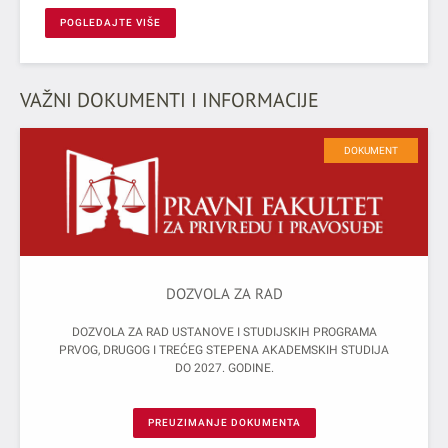
POGLEDAJTE VIŠE
VAŽNI DOKUMENTI I INFORMACIJE
DOKUMENT
DOZVOLA ZA RAD
DOZVOLA ZA RAD USTANOVE I STUDIJSKIH PROGRAMA
PRVOG, DRUGOG I TREĆEG STEPENA AKADEMSKIH STUDIJA
DO 2027. GODINE.
PREUZIMANJE DOKUMENTA