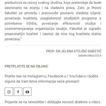
preduslova za razvoj svakog društva, koje pretenduje da bude
zasnovano na znanju i na vladavini prava. Zato je Pravni
fakultet za privredu i pravosuđe postavio sledeće ciljeve:
povećanje kvaliteta, usaglašenost studijskih programa s
potrebama tržišta, povećanje efikasnosti studija i
osavremenjavanje organizacije studija. Fakultet je izgradio
prepoznatljiv kvalitet i nastoji da nivo tog kvaliteta stalno
povećava."
PROF. DR JELENA STOJŠIĆ DABETIĆ
DEKAN FAKULTETA
PRETPLATITE SE NA OBJAVE
Pratite nas na
Instagram
-u,
Facebook
-u i
YouTube
-u i budite
sigurni da Vam bitne informacije neće promaći!
Prijavite se na
newsletter
i dobijajte novosti direktno u inbox.