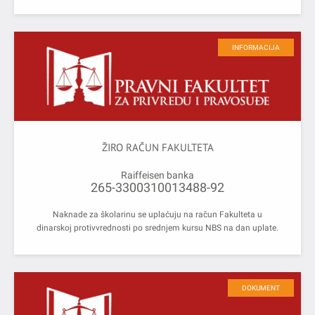
INFORMACIJA
ŽIRO RAČUN FAKULTETA
Raiffeisen banka
265-3300310013488-92
Naknade za školarinu se uplaćuju na račun Fakulteta u
dinarskoj protivvrednosti po srednjem kursu NBS na dan uplate.
DOKUMENT