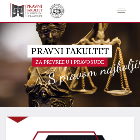
PRAVNI FAKULTET
S pravom najbolji
ZA PRIVREDU I PRAVOSUĐE