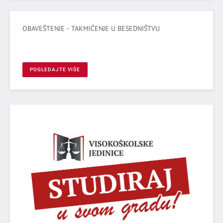
OBAVEŠTENJE - TAKMIČENJE U BESEDNIŠTVU
POGLEDAJTE VIŠE
NIŠU,
PRAVO - TEORIJA I PRAKSA
Nacionalni časopis međunarodnog značaja (kategorije