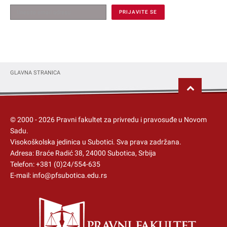
GLAVNA STRANICA
© 2000 -
2026
Pravni fakultet za privredu i pravosuđe u Novom
Sadu.
Visokoškolska jedinica u Subotici
. Sva prava zadržana.
Adresa: Braće Radić 38, 24000 Subotica, Srbija
Telefon:
+381 (0)24/554-635
E-mail:
info@pfsubotica.edu.rs