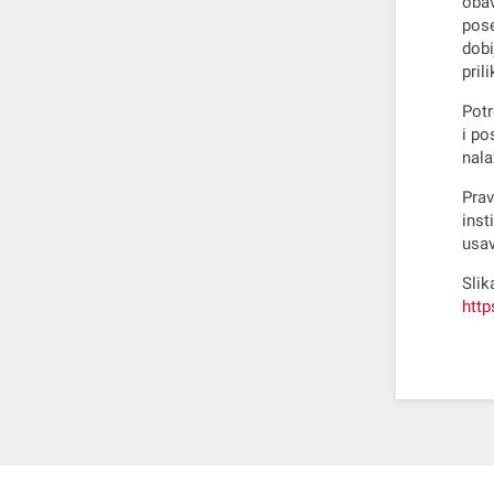
obav
pose
dobi
pril
Potr
i po
nala
Prav
ins
usav
Slik
http