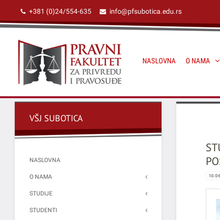
+381 (0)24/554-635
info@pfsubotica.edu.rs
NASLOVNA
O NAMA
VŠJ SUBOTICA
ST
PO
NASLOVNA
O NAMA
10.0
STUDIJE
STUDENTI