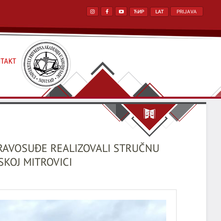
ЋИР
LAT
PRIJAVA
TAKT
PRAVOSUĐE REALIZOVALI STRUČNU
KOJ MITROVICI