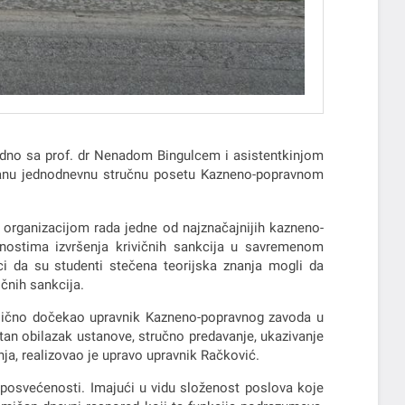
jedno sa prof. dr Nenadom Bingulcem i asistentkinjom
iranu jednodnevnu stručnu posetu Kazneno-popravnom
organizacijom rada jedne od najznačajnijih kazneno-
ičnostima izvršenja krivičnih sankcija u savremenom
i da su studenti stečena teorijska znanja mogli da
čnih sankcija.
e lično dočekao upravnik Kazneno-popravnog zavoda u
an obilazak ustanove, stručno predavanje, ukazivanje
ja, realizovao je upravo upravnik Račković.
 posvećenosti. Imajući u vidu složenost poslova koje