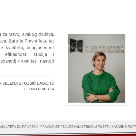
a za razvoj svakog društva,
va. Zato je Pravni fakultet
e kvaliteta, usaglašenost
 efikasnosti studija i
oznatljiv kvalitet i nastoji
R JELENA STOJŠIĆ DABETIĆ
DEKAN FAKULTETA
AKULTETA ZA PRIVREDU I PRAVOSUĐE REALIZOVALI STRUČNU POSETU KAZNENO-PO