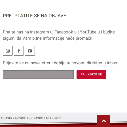
PRETPLATITE SE NA OBJAVE
Pratite nas na
Instagram
-u,
Facebook
-u i
YouTube
-u i budite
sigurni da Vam bitne informacije neće promaći!
Prijavite se na
newsletter
i dobijajte novosti direktno u inbox.
PRAVNOM ZAVODU U SREMSKOJ MITROVICI