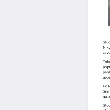
Stud
Niko
zavo
Toko
popr
pena
upor
Pose
Srem
na n
Stud