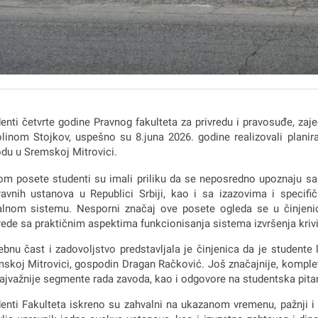
enti četvrte godine Pravnog fakulteta za privredu i pravosuđe, za
linom Stojkov, uspešno su 8.juna 2026. godine realizovali plan
du u Sremskoj Mitrovici.
m posete studenti su imali priliku da se neposredno upoznaju sa 
avnih ustanova u Republici Srbiji, kao i sa izazovima i specif
lnom sistemu. Nesporni značaj ove posete ogleda se u činjenic
ede sa praktičnim aspektima funkcionisanja sistema izvršenja krivi
bnu čast i zadovoljstvo predstavljala je činjenica da je student
skoj Mitrovici, gospodin Dragan Račković. Još značajnije, komplet
ajvažnije segmente rada zavoda, kao i odgovore na studentska pitan
enti Fakulteta iskreno su zahvalni na ukazanom vremenu, pažnji i