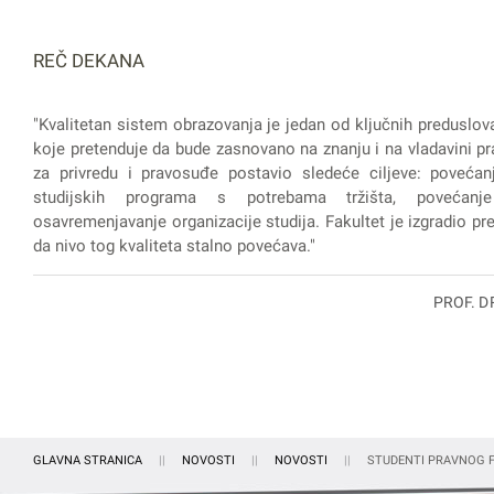
REČ DEKANA
"Kvalitetan sistem obrazovanja je jedan od ključnih preduslov
koje pretenduje da bude zasnovano na znanju i na vladavini pra
za privredu i pravosuđe postavio sledeće ciljeve: povećanj
studijskih programa s potrebama tržišta, povećanje
osavremenjavanje organizacije studija. Fakultet je izgradio prep
da nivo tog kvaliteta stalno povećava."
PROF. D
GLAVNA STRANICA
NOVOSTI
NOVOSTI
STUDENTI PRAVNOG F