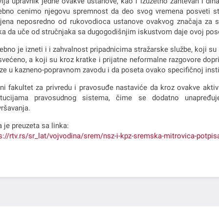
lja upravnik jedne ovakve ustanove, kao i izuzetno zahtevan i din
bno cenimo njegovu spremnost da deo svog vremena posveti stud
jena neposredno od rukovodioca ustanove ovakvog značaja za st
ika da uče od stručnjaka sa dugogodišnjim iskustvom daje ovoj pose
ebno je izneti i i zahvalnost pripadnicima stražarske službe, koji s
svećeno, a koji su kroz kratke i prijatne neformalne razgovore dop
ze u kazneno-popravnom zavodu i da poseta ovako specifičnoj institu
ni fakultet za privredu i pravosuđe nastaviće da kroz ovakve ak
titucijama pravosudnog sistema, čime se dodatno unapređuje
ršavanja.
a je preuzeta sa linka:
s://rtv.rs/sr_lat/vojvodina/srem/nsz-i-kpz-sremska-mitrovica-potp