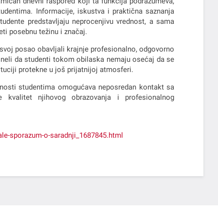
amičan dnevni raspored koji ta funkcija podrazumeva,
entima. Informacije, iskustva i praktična saznanja
udente predstavljaju neprocenjivu vrednost, a sama
ti posebnu težinu i značaj.
u svoj posao obavljali krajnje profesionalno, odgovorno
rineli da studenti tokom obilaska nemaju osećaj da se
ciji protekne u još prijatnijoj atmosferi.
tivnosti studentima omogućava neposredan kontakt sa
 kvalitet njihovog obrazovanja i profesionalnog
isale-sporazum-o-saradnji_1687845.html