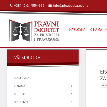
+381 (0)24/554-635
info@pfsubotica.edu.rs
NASLOVNA
O NAMA
VŠJ SUBOTICA
ER
ZA
NASLOVNA
O NAMA
08.0
STUDIJE
STUDENTI