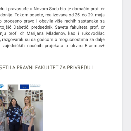
edu i pravosuđe u Novom Sadu bio je domaćin prof. dr
donije. Tokom posete, realizovane od 25. do 29. maja
o procesno pravo i obavila više radnih sastanaka sa
jšić Dabetić, predsednik Saveta fakulteta prof. dr
ju prof. dr Marijana Mladenov, kao i rukovodilac
in, razgovarali su sa gošćom o mogućnostima za dalje
u zajedničkih naučnih projekata u okviru Erasmus+
ETILA PRAVNI FAKULTET ZA PRIVREDU I