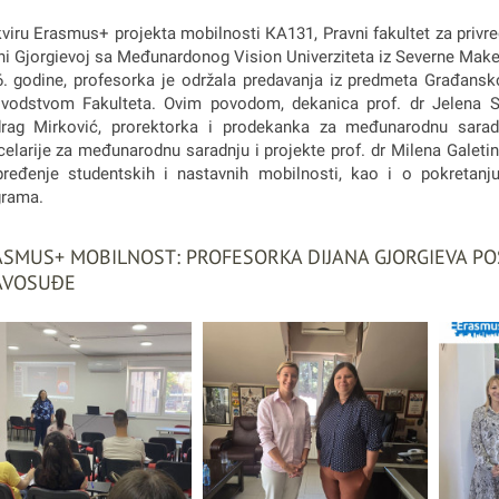
viru Erasmus+ projekta mobilnosti КA131, Pravni fakultet za privr
ni Gjorgievoj sa Međunardonog Vision Univerziteta iz Severne Make
. godine, profesorka je održala predavanja iz predmeta Građansk
vodstvom Fakulteta. Ovim povodom, dekanica prof. dr Jelena Sto
drag Mirković, prorektorka i prodekanka za međunarodnu saradn
elarije za međunarodnu saradnju i projekte prof. dr Milena Galet
ređenje studentskih i nastavnih mobilnosti, kao i o pokretanj
grama.
SMUS+ MOBILNOST: PROFESORKA DIJANA GJORGIEVA POS
AVOSUĐE