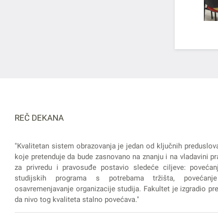
REČ DEKANA
"Kvalitetan sistem obrazovanja je jedan od ključnih preduslov
koje pretenduje da bude zasnovano na znanju i na vladavini pra
za privredu i pravosuđe postavio sledeće ciljeve: povećanj
studijskih programa s potrebama tržišta, povećanje
osavremenjavanje organizacije studija. Fakultet je izgradio prep
da nivo tog kvaliteta stalno povećava."