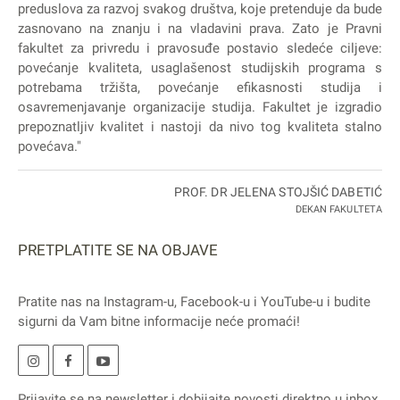
preduslova za razvoj svakog društva, koje pretenduje da bude
zasnovano na znanju i na vladavini prava. Zato je Pravni
fakultet za privredu i pravosuđe postavio sledeće ciljeve:
povećanje kvaliteta, usaglašenost studijskih programa s
potrebama tržišta, povećanje efikasnosti studija i
osavremenjavanje organizacije studija. Fakultet je izgradio
prepoznatljiv kvalitet i nastoji da nivo tog kvaliteta stalno
povećava."
PROF. DR JELENA STOJŠIĆ DABETIĆ
DEKAN FAKULTETA
PRETPLATITE SE NA OBJAVE
Pratite nas na
Instagram
-u,
Facebook
-u i
YouTube
-u i budite
sigurni da Vam bitne informacije neće promaći!
Prijavite se na
newsletter
i dobijajte novosti direktno u inbox.