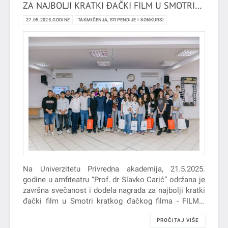
ZA NAJBOLJI KRATKI ĐAČKI FILM U SMOTRI
KRATKOG ĐAČKOG FILMA - FILMIĆ 2025
27.05.2025.GODINE
TAKMIČENJA, STIPENDIJE I KONKURSI
Na Univerzitetu Privredna akademija, 21.5.2025.
godine u amfiteatru “Prof. dr Slavko Carić” održana je
završna svečanost i dodela nagrada za najbolji kratki
đački film u Smotri kratkog đačkog filma - FILMić
2025.
PROČITAJ VIŠE