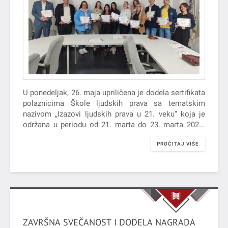
U ponedeljak, 26. maja upriličena je dodela sertifikata
polaznicima Škole ljudskih prava sa tematskim
nazivom „Izazovi ljudskih prava u 21. veku" koja je
održana u periodu od 21. marta do 23. marta 2025.
godine.
PROČITAJ VIŠE
ZAVRŠNA SVEČANOST I DODELA NAGRADA