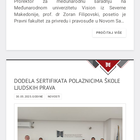
Prorektor za međunarodnu saradnju na
Međunarodnom univerzitetu Vision iz Severne
Makedonije, prof. dr Zoran Filipovski, posetio je
Pravni fakultet za privredu i pravosuđe u Novom Sadu
u periodu od 26. do 30. maja 2025. godine u okviru
PROČITAJ VIŠE
Erazmus+ programa mobilnosti.
DODELA SERTIFIKATA POLAZNICIMA ŠKOLE
LJUDSKIH PRAVA
30.05.2025.GODINE
NOVOSTI