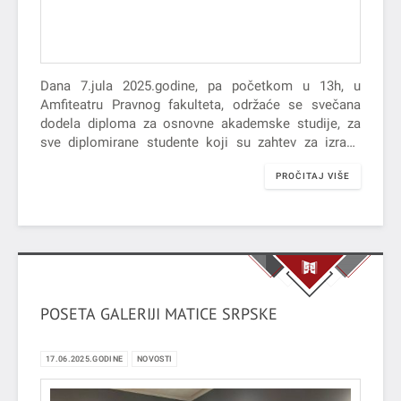
Dana 7.jula 2025.godine, pa početkom u 13h, u
Amfiteatru Pravnog fakulteta, održaće se svečana
dodela diploma za osnovne akademske studije, za
sve diplomirane studente koji su zahtev za izradu
diplome predali zaključno sa 30. aprilom 2025.
PROČITAJ VIŠE
godine.
POSETA GALERIJI MATICE SRPSKE
17.06.2025.GODINE
NOVOSTI