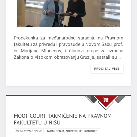
Prodekanka za međunarodnu saradnju na Pravnom
fakultetu za privredu i pravosuđe u Novom Sadu, prof.
dr Marijana Mladenov, i članovi grupe za izmenu
Zakona o visokom obrazovanju Gruzije, sastali su se
sa zamenicom ministra za obrazovanje, nauku i
PROČITAJ VIŠE
mlade u Gruziji, dr Tamar Gvamichava, 3. juna 2025.
godine.
MOOT COURT TAKMIČENJE NA PRAVNOM
FAKULTETU U NIŠU
03.06.2025.GODINE
TAKMIČENJA, STIPENDIJE I KONKURSI