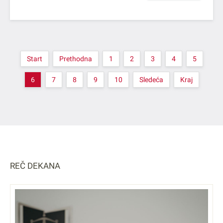
Start
Prethodna
1
2
3
4
5
6
7
8
9
10
Sledeća
Kraj
REČ DEKANA