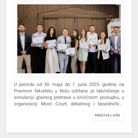
U periodu od 30. maja do 1. juna 2025. godine, na
Pravnom fakultetu u Nišu održano je takmičenje u
simulaciji glavnog pretresa u krivičnom postupku, u
organizaciji Moot Court, debatnog i besedničkog
kluba “Iustitia”.
PROČITAJ VIŠE