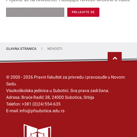
GLAVNA STRANICA
NOVOSTI
© 2000 -
2026
Pravni fakultet za privredu i pravosuđe u Novom
Sadu.
Visokoškolska jedinica u Subotici
. Sva prava zadržana.
Adresa: Braće Radić 38, 24000 Subotica, Srbija
Telefon:
+381 (0)24/554-635
E-mail:
info@pfsubotica.edu.rs