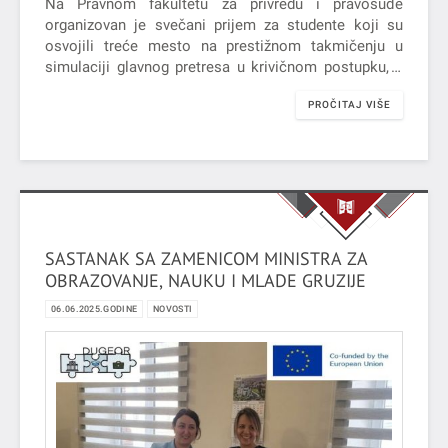
Na Pravnom fakultetu za privredu i pravosuđe
organizovan je svečani prijem za studente koji su
osvojili treće mesto na prestižnom takmičenju u
simulaciji glavnog pretresa u krivičnom postupku, u
organizaciji Moot Court, debatnog i besedničkog
PROČITAJ VIŠE
kluba „Iustitia“.
SASTANAK SA ZAMENICOM MINISTRA ZA
OBRAZOVANJE, NAUKU I MLADE GRUZIJE
06.06.2025.GODINE
NOVOSTI