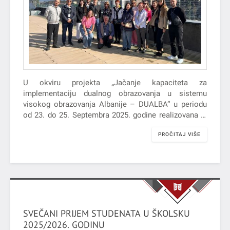
U okviru projekta „Jačanje kapaciteta za
implementaciju dualnog obrazovanja u sistemu
visokog obrazovanja Albanije – DUALBA“ u periodu
od 23. do 25. Septembra 2025. godine realizovana je
studijska poseta u organizaciji Univerziteta
PROČITAJ VIŠE
Mondragon u Bilbau.
SVEČANI PRIJEM STUDENATA U ŠKOLSKU
2025/2026. GODINU