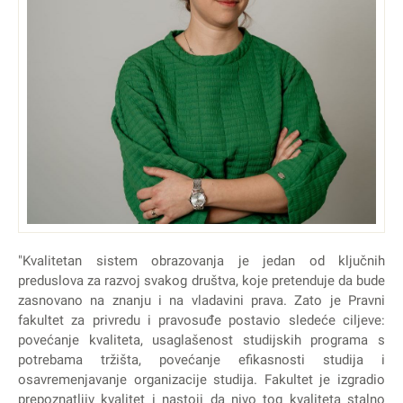
"Kvalitetan sistem obrazovanja je jedan od ključnih
preduslova za razvoj svakog društva, koje pretenduje da bude
zasnovano na znanju i na vladavini prava. Zato je Pravni
fakultet za privredu i pravosuđe postavio sledeće ciljeve:
povećanje kvaliteta, usaglašenost studijskih programa s
potrebama tržišta, povećanje efikasnosti studija i
osavremenjavanje organizacije studija. Fakultet je izgradio
prepoznatljiv kvalitet i nastoji da nivo tog kvaliteta stalno