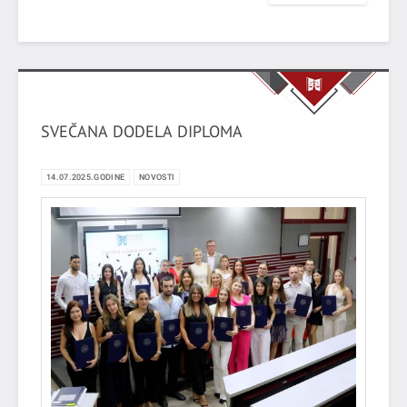
prodekan za međunarodnu saradnju, izv. prof. dr. sc.
Stjepan Gadžo.
SVEČANA DODELA DIPLOMA
14.07.2025.GODINE
NOVOSTI