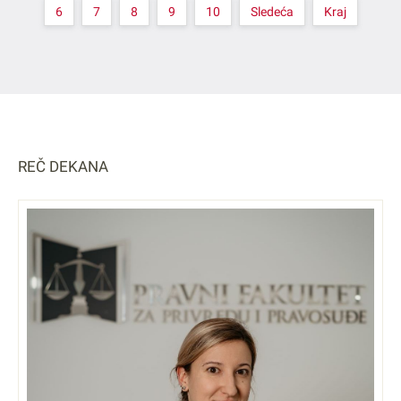
6
7
8
9
10
Sledeća
Kraj
REČ DEKANA