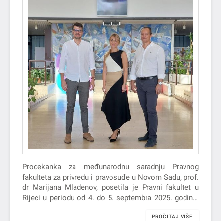
Prodekanka za međunarodnu saradnju Pravnog
fakulteta za privredu i pravosuđe u Novom Sadu, prof.
dr Marijana Mladenov, posetila je Pravni fakultet u
Rijeci u periodu od 4. do 5. septembra 2025. godine.
Tom prilikom, prodekanku Mladenov primili su dekan
PROČITAJ VIŠE
Pravnog fakulteta u Rijeci, prof. dr. sc. Dario Đerđa, i