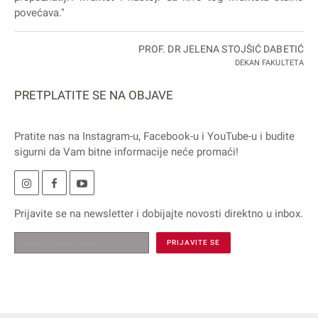
povećava."
PROF. DR JELENA STOJŠIĆ DABETIĆ
DEKAN FAKULTETA
PRETPLATITE SE NA OBJAVE
Pratite nas na
Instagram
-u,
Facebook
-u i
YouTube
-u i budite
sigurni da Vam bitne informacije neće promaći!
Prijavite se na
newsletter
i dobijajte novosti direktno u inbox.