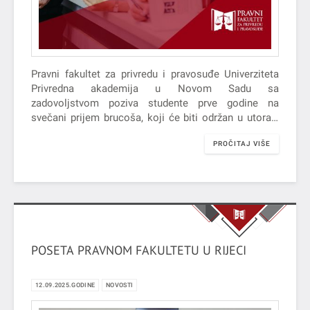
Pravni fakultet za privredu i pravosuđe Univerziteta
Privredna akademija u Novom Sadu sa
zadovoljstvom poziva studente prve godine na
svečani prijem brucoša, koji će biti održan u utorak,
30. septembra 2025. godine, sa početkom u 11
PROČITAJ VIŠE
časova, u amfiteatru Fakulteta.
POSETA PRAVNOM FAKULTETU U RIJECI
12.09.2025.GODINE
NOVOSTI