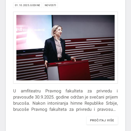
01.10.2025.GODINE
NOVOSTI
U amfiteatru Pravnog fakulteta za privredu i
pravosuđe 30.9.2025. godine održan je svečani prijem
brucoša. Nakon intoniranja himne Republike Srbije,
brucoše Pravnog fakulteta za privredu i pravosuđe
pozdravili su dekan Fakulteta, prof. dr Jelena Stojšić
PROČITAJ VIŠE
Dabetić i pomoćnik pokrajinskog sekretara za visoko
obrazovanje i naučnoistraživačku delatnost, Luka