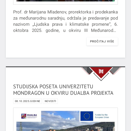
Prof. dr Marijana Mladenov, prorektorka i prodekanka
za međunarodnu saradnju, održala je predavanje pod
nazivom „Ljudska prava i klimatske promene“, 6.
oktobra 2025. godine, u okviru III Međunarodne
nedelje na Fakultetu za pravo i političke nauke
PROČITAJ VIŠE
Univerziteta u Segedinu.
STUDIJSKA POSETA UNIVERZITETU
MONDRAGON U OKVIRU DUALBA PROJEKTA
08.10.2025.GODINE
NOVOSTI