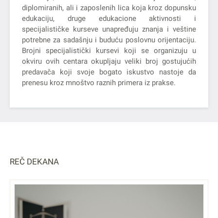
diplomiranih, ali i zaposlenih lica koja kroz dopunsku
edukaciju, druge edukacione aktivnosti i
specijalističke kurseve unapređuju znanja i veštine
potrebne za sadašnju i buduću poslovnu orijentaciju.
Brojni specijalistički kursevi koji se organizuju u
okviru ovih centara okupljaju veliki broj gostujućih
predavača koji svoje bogato iskustvo nastoje da
prenesu kroz mnoštvo raznih primera iz prakse.
REČ DEKANA