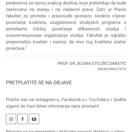
preduslova za razvoj svakog društva, koje pretenduje da bude
zasnovano na znanju i na vladavini prava. Zato je Pravni
fakultet za privredu i pravosuđe postavio sledeće ciljeve:
povećanje kvaliteta, usaglašenost studijskih programa s
potrebama tržišta, povećanje efikasnosti studija i
osavremenjavanje organizacije studija. Fakultet je izgradio
prepoznatljiv kvalitet i nastoji da nivo tog kvaliteta stalno
povećava."
PROF. DR JELENA STOJŠIĆ DABETIĆ
DEKAN FAKULTETA
PRETPLATITE SE NA OBJAVE
Pratite nas na
Instagram
-u,
Facebook
-u i
YouTube
-u i budite
sigurni da Vam bitne informacije neće promaći!
Prijavite se na
newsletter
i dobijajte novosti direktno u inbox.