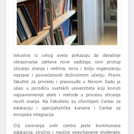
Iskustva iz celog sveta pokazuju da današnje
obrazovanje zahteva nove sadržaje, novi pristup
sticanju znanja i veština, novu i bolju organizaciju
nastave i posvećenosti doživotnom učenju. Pravni
fakultet za privredu i pravosuđe u Novom Sadu je
ušao u porodicu svetskih univerziteta koji koristi
najsavremenije alate i metode u procesu sticanja
novih znanja. Na Fakultetu su oformljeni Centar za
edukaciju i specijalističke kurseve i Centar za
evropske integracije.
Cilj osnivanja ovih centra jeste kontinuirana
edukacija, stručno i naučno usavršavanje studenata,