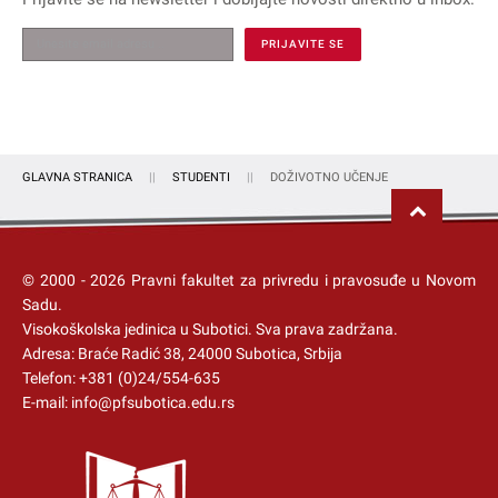
GLAVNA STRANICA
STUDENTI
DOŽIVOTNO UČENJE
© 2000 -
2026
Pravni fakultet za privredu i pravosuđe u Novom
Sadu.
Visokoškolska jedinica u Subotici
. Sva prava zadržana.
Adresa: Braće Radić 38, 24000 Subotica, Srbija
Telefon:
+381 (0)24/554-635
E-mail:
info@pfsubotica.edu.rs